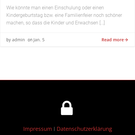
Wie könnte man einen Einschulung oder einen
Kindergeburtstag bzw. eine Familienfeier noch schöner
machen, so dass die Kinder und Erwachsen […]
Read more
admin
Jan. 5
by
on
Impressum
Datenschutzerklärung
|